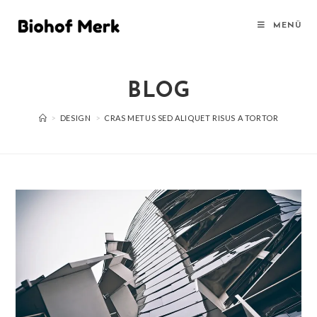
MENÜ
BLOG
>
DESIGN
>
CRAS METUS SED ALIQUET RISUS A TORTOR