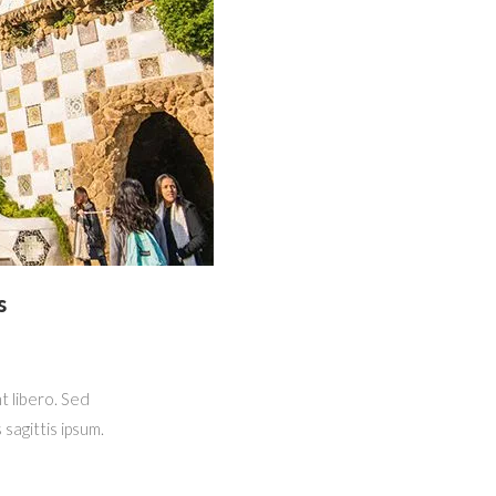
s
t libero. Sed
sagittis ipsum.