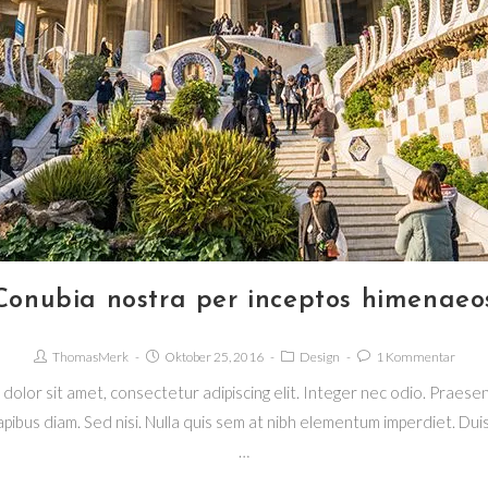
Conubia nostra per inceptos himenaeo
ThomasMerk
Oktober 25, 2016
Design
1 Kommentar
dolor sit amet, consectetur adipiscing elit. Integer nec odio. Praesen
pibus diam. Sed nisi. Nulla quis sem at nibh elementum imperdiet. Duis 
…