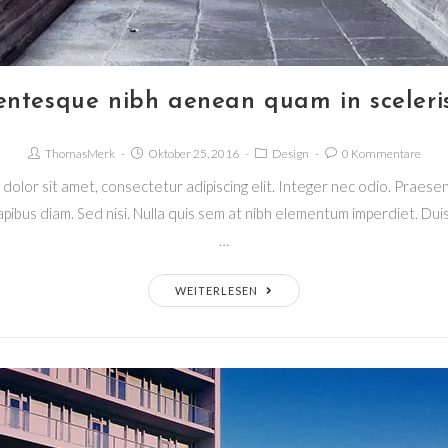
lentesque nibh aenean quam in sceleri
ThomasMerk
Oktober 25, 2016
Design
0 Kommentare
dolor sit amet, consectetur adipiscing elit. Integer nec odio. Praesen
pibus diam. Sed nisi. Nulla quis sem at nibh elementum imperdiet. Duis 
…
WEITERLESEN